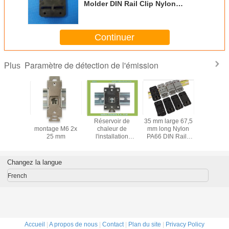
Molder DIN Rail Clip Nylon
Printemps chargé DIN Clip
Continuer
Paramètre de détection de l'émission
Plus
eur de
Paramètres de
Réservoir de
35 mm large 67,5
Clip de r
lectrique
montage M6 2x
chaleur de
mm long Nylon
l'état so
ustrie de
25 mm
l'installation
PA66 DIN Rails
métal F
cier
électrique SRR 35
Clips Montant
Din Cli
mm
Porteur A-35-2 En
montage d
noir et gris
Changez la langue
French
Accueil
|
A propos de nous
|
Contact
|
Plan du site
|
Privacy Policy