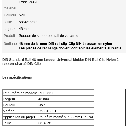
le
PA66+30GF
matériel:
Couleur:
Noir
Taille:
68*48*8mm
largeur:
48 mm
Produit:
Support de support de rail de vacarme
48 mm de largeur DIN rail clip
Clip DIN à ressort en nylon
Surligner:
,
,
Les pièces de rechange doivent contenir les éléments suivants:
DIN Standard Rail 48 mm largeur Universal Molder DIN Rail Clip Nylon à
ressort chargé DIN Clip
Les spécifications
Le numéro de modèle.
RDC-231
Largeur
48 mm
Couleur
Noir
Matériel
PA66+30GF
Application du projet
Pour être monté sur 35 mm Din Rail
Taille
68*48*8