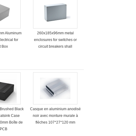
mm Aluminum
260x185x96mm metal
ectrical for
enclosures for switches or
t Box
circuit breakers shall
Brushed Black
Casque en aluminium anodisé
atsink Case
noir avec monture murale à
00mm Boîte de
flèches 107*27*120 mm
t PCB