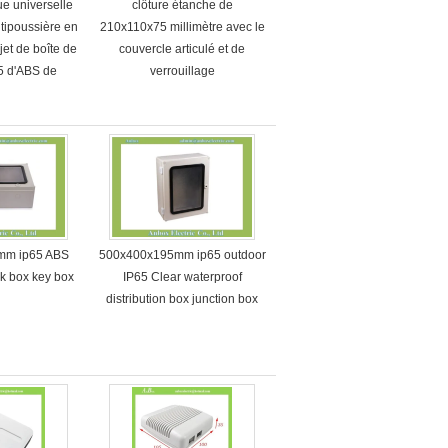
ue universelle
clôture étanche de
tipoussière en
210x110x75 millimètre avec le
jet de boîte de
couvercle articulé et de
65 d'ABS de
verrouillage
mm avec la
ure
mm ip65 ABS
500x400x195mm ip65 outdoor
ock box key box
IP65 Clear waterproof
distribution box junction box