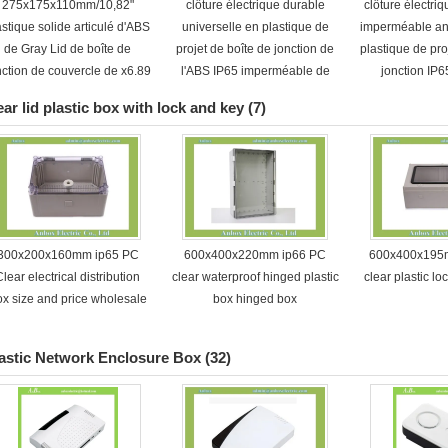
275x175x110mm/10,82"
clôture électrique durable
clôture électriq
astique solide articulé d'ABS
universelle en plastique de
imperméable an
de Gray Lid de boîte de
projet de boîte de jonction de
plastique de pro
nction de couvercle de x6.89
l'ABS IP65 imperméable de
jonction IP
" x4.33 »
150x100x70mm avec la
150x150x90
ear lid plastic box with lock and key
(7)
serrure et la clé
serr
300x200x160mm ip65 PC
600x400x220mm ip66 PC
600x400x195
Clear electrical distribution
clear waterproof hinged plastic
clear plastic l
ox size and price wholesale
box hinged box
astic Network Enclosure Box
(32)