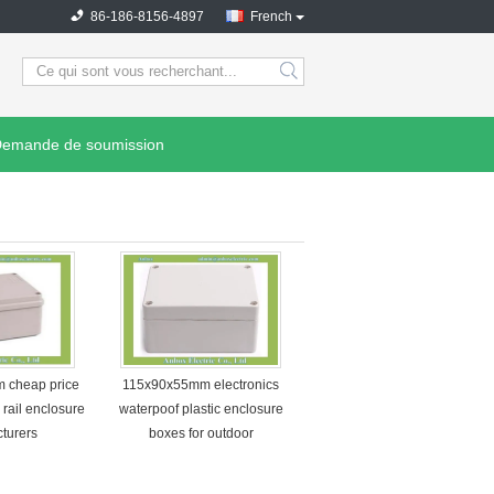
86-186-8156-4897
French
search
emande de soumission
 cheap price
115x90x55mm electronics
 rail enclosure
waterpoof plastic enclosure
turers
boxes for outdoor