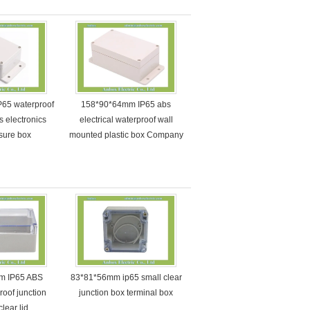
65 waterproof
158*90*64mm IP65 abs
s electronics
electrical waterproof wall
sure box
mounted plastic box Company
m IP65 ABS
83*81*56mm ip65 small clear
roof junction
junction box terminal box
lear lid