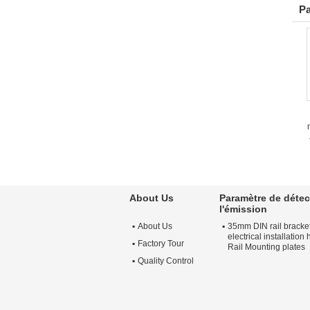
Pa
About Us
Paramètre de détec
l'émission
About Us
35mm DIN rail brack
electrical installation
Factory Tour
Rail Mounting plates
Quality Control