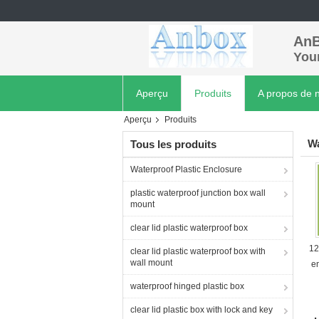
AnB
Your
Aperçu
Produits
A propos de 
Aperçu
Produits
Wa
Tous les produits
Waterproof Plastic Enclosure
plastic waterproof junction box wall
mount
clear lid plastic waterproof box
12
clear lid plastic waterproof box with
wall mount
en
waterproof hinged plastic box
clear lid plastic box with lock and key