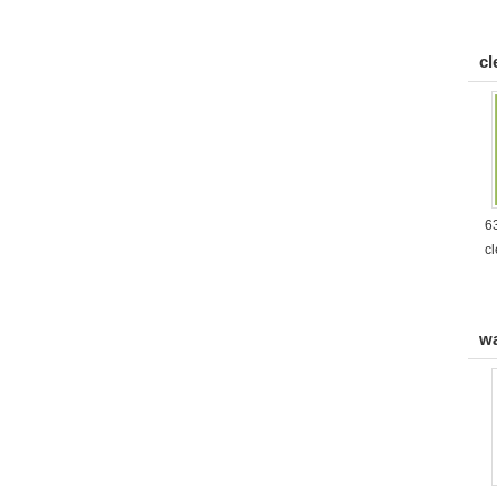
cl
6
cl
wa