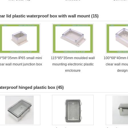
ear lid plastic waterproof box with wall mount
(15)
3*58*35mm IP65 small mini
115*85*35mm moulded wall
100*68*40mm IP
ear wall mount junction box
mounting electronic plastic
clear wall mou
enclosure
design
terproof hinged plastic box
(45)