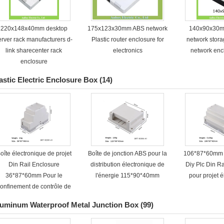
220x148x40mm desktop
175x123x30mm ABS network
140x90x30m
erver rack manufacturers d-
Plastic router enclosure for
network stora
link sharecenter rack
electronics
network enc
enclosure
astic Electric Enclosure Box
(14)
oîte électronique de projet
Boîte de jonction ABS pour la
106*87*60mm 
Din Rail Enclosure
distribution électronique de
Diy Plc Din R
36*87*60mm Pour le
l'énergie 115*90*40mm
pour projet 
onfinement de contrôle de
l'industrie
uminum Waterproof Metal Junction Box
(99)