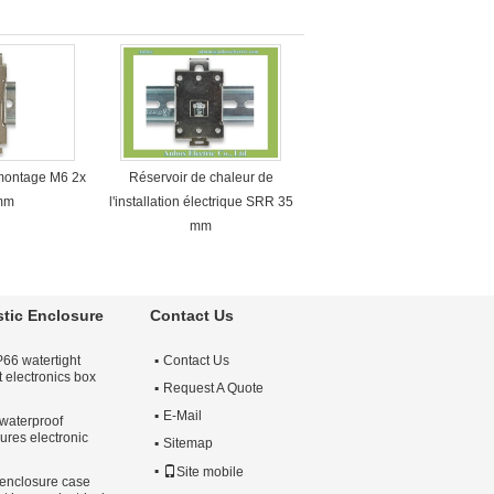
montage M6 2x
Réservoir de chaleur de
mm
l'installation électrique SRR 35
mm
stic Enclosure
Contact Us
6 watertight
Contact Us
t electronics box
Request A Quote
E-Mail
aterproof
ures electronic
Sitemap
Site mobile
nclosure case