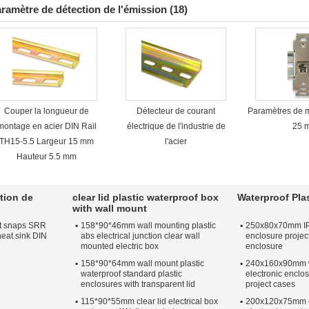
ramètre de détection de l'émission
(18)
Couper la longueur de
Détecteur de courant
Paramètres de 
montage en acier DIN Rail
électrique de l'industrie de
25 
TH15-5.5 Largeur 15 mm
l'acier
Hauteur 5.5 mm
tion de
clear lid plastic waterproof box
Waterproof Pla
with wall mount
et snaps SRR
158*90*46mm wall mounting plastic
250x80x70mm IP6
 heat sink DIN
abs electrical junction clear wall
enclosure projec
mounted electric box
enclosure
158*90*64mm wall mount plastic
240x160x90mm w
waterproof standard plastic
electronic enclos
enclosures with transparent lid
project cases
115*90*55mm clear lid electrical box
200x120x75mm e