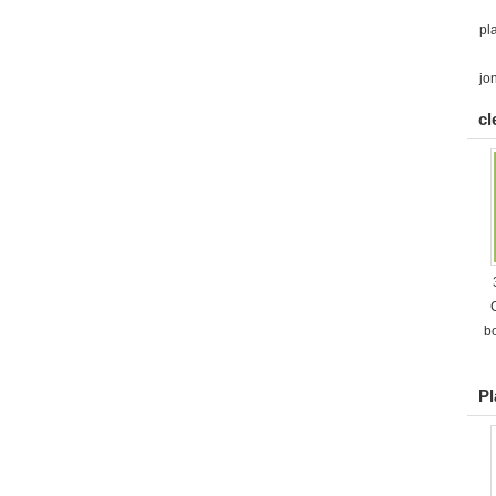
pl
jo
cl
b
Pl