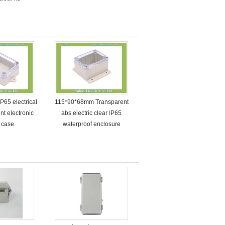
65 electrical
115*90*68mm Transparent
nt electronic
abs electric clear IP65
 case
waterproof enclosure