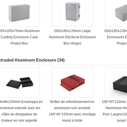
265x185x75mm Aluminum
260x185x128mm Large
260x185x128
Casting Enclosure Case
Aluminum Electrical Enclosure
Enclosures El
Project Box
Box Hinges
Projec
truded Aluminum Enclosure
(34)
4x48x150mm Enveloppe en
Boîtier de refroidissement en
106*40*110mm 
luminium extrudé avec les
aluminium noir anodisé
Aluminium He
côtés du dissipateur de
160*46*150mm avec montage
Pour Largeur1
chaleur en noir argenté
mural à bride
proje