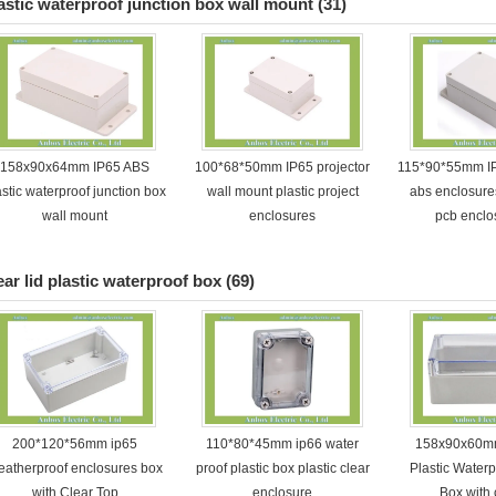
astic waterproof junction box wall mount
(31)
158x90x64mm IP65 ABS
100*68*50mm IP65 projector
115*90*55mm IP
astic waterproof junction box
wall mount plastic project
abs enclosure
wall mount
enclosures
pcb enclo
ear lid plastic waterproof box
(69)
200*120*56mm ip65
110*80*45mm ip66 water
158x90x60m
eatherproof enclosures box
proof plastic box plastic clear
Plastic Waterp
with Clear Top
enclosure
Box with c