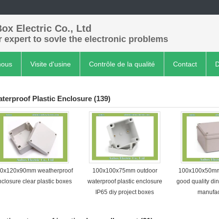
ox Electric Co., Ltd
 expert to sovle the electronic problems
nous
Visite d'usine
Contrôle de la qualité
Contact
D
terproof Plastic Enclosure
(139)
0x120x90mm weatherproof
100x100x75mm outdoor
100x100x50mm
closure clear plastic boxes
waterproof plastic enclosure
good quality din
IP65 diy project boxes
manufac