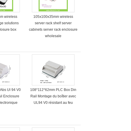
m wireless
105x100x35mm wireless
ge solutions
server rack shelf server
losure box
cabinets server rack enclosure
wholesale
Abs Ul 94 V0
108*112*62mm PLC Box Din
ail Enclosure
Rail Montage du boîtier avec
électronique
UL94 V0 résistant au feu