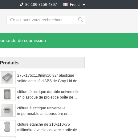
86-186-8156-4897
French
search
emande de soumission
Produits
275x175x110mm/10,82" plastique
solide articulé d'ABS de Gray Lid de
boîte de jonction de couvercle de
clôture électrique durable universelle
x6.89 " x4.33 »
en plastique de projet de boîte de
jonction de l'ABS IP65 imperméable
clôture électrique universelle
de 150x100x70mm avec la serrure et
imperméable antipoussière en
la clé
plastique de projet de boîte de
clôture étanche de 210x110x75
jonction IP65 d'ABS de
millimètre avec le couvercle articulé et
150x150x90mm avec la serrure
de verrouillage