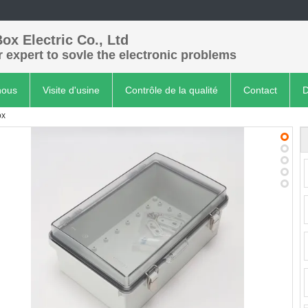
ox Electric Co., Ltd
 expert to sovle the electronic problems
nous
Visite d'usine
Contrôle de la qualité
Contact
D
ox