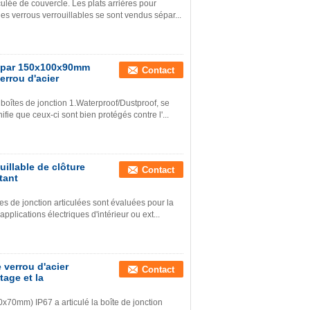
ulée de couvercle. Les plats arrières pour
les verrous verrouillables se sont vendus sépar...
es par 150x100x90mm
Contact
errou d'acier
boîtes de jonction 1.Waterproof/Dustproof, se
fie que ceux-ci sont bien protégés contre l'...
uillable de clôture
Contact
tant
tes de jonction articulées sont évaluées pour la
lications électriques d'intérieur ou ext...
 verrou d'acier
Contact
tage et la
0x70mm) IP67 a articulé la boîte de jonction