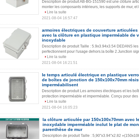
Description de produit AB-BG-151590 est une clôture artic
monter les composants intérieurs, les supports de mur, et 
Lire la suite
2021-08-04 16:57:47
armoires électriques de couverture articulé
avec la clôture en plastique imperméable de v
inoxydable
Description de produit Taille : 5.9x3.94x3.54 DEDANS les 
perfectionnent pour l'usage dehors.la boîte 2.Junction signi
Lire la suite
2021-08-04 16:21:51
le temps articulé électrique en plastique verro
de boîtes de jonction de 150x100x70mm résis
imperméabilisent
Description de produit Les armoires électriques et les boî
protection imperméable et imperméable. Conçu pour des app
Lire la suite
2021-08-04 16:05:23
la clôture articulée par 150x100x70mm avec le
inoxydable imperméable inclut le plat de mon
parenthèse de mur
Description de produit Taille : 5,90"x3.94"x2.82 »(150x10