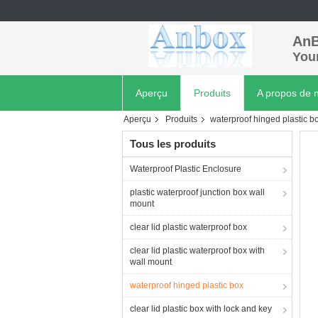
AnB
Your
Aperçu
Produits
A propos de 
Aperçu
Produits
waterproof hinged plastic b
Tous les produits
Waterproof Plastic Enclosure
plastic waterproof junction box wall
mount
clear lid plastic waterproof box
clear lid plastic waterproof box with
wall mount
waterproof hinged plastic box
clear lid plastic box with lock and key