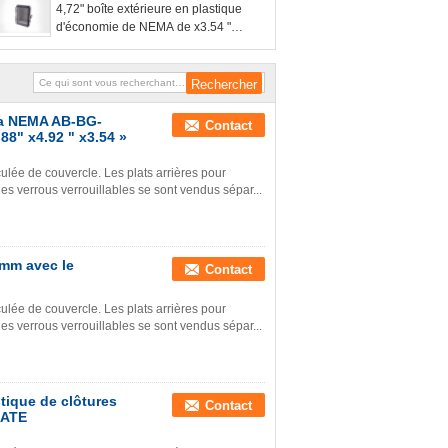
4,72" boîte extérieure en plastique
d'économie de NEMA de x3.54 "
x2.75 » avec la lumière de porte solide
couverture opaque/claire de Gray
Finish, de couvercle
 la NEMA AB-BG-
Contact
88" x4.92 " x3.54 »
ulée de couvercle. Les plats arrières pour
les verrous verrouillables se sont vendus sépar...
0mm avec le
Contact
ulée de couvercle. Les plats arrières pour
les verrous verrouillables se sont vendus sépar...
tique de clôtures
Contact
NATE