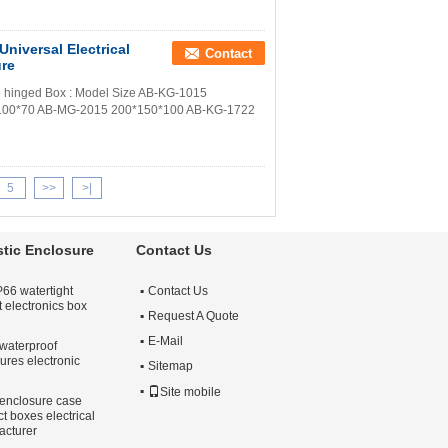
niversal Electrical
Contact
ure
 the hinged Box : Model Size AB-KG-1015
100*70 AB-MG-2015 200*150*100 AB-KG-1722
5
>>
>|
stic Enclosure
Contact Us
6 watertight
Contact Us
t electronics box
Request A Quote
E-Mail
aterproof
ures electronic
Sitemap
Site mobile
nclosure case
ct boxes electrical
acturer