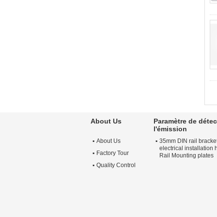
About Us
Paramètre de détec
l'émission
About Us
35mm DIN rail brack
electrical installation
Factory Tour
Rail Mounting plates
Quality Control