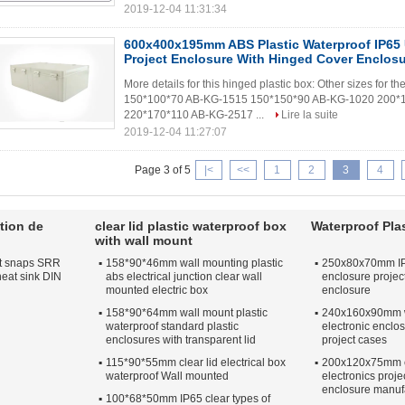
2019-12-04 11:31:34
600x400x195mm ABS Plastic Waterproof IP65 U
Project Enclosure With Hinged Cover Enclos
More details for this hinged plastic box: Other sizes for
150*100*70 AB-KG-1515 150*150*90 AB-KG-1020 200*
220*170*110 AB-KG-2517 ...
Lire la suite
2019-12-04 11:27:07
Page 3 of 5
|<
<<
1
2
3
4
tion de
clear lid plastic waterproof box
Waterproof Pla
with wall mount
et snaps SRR
158*90*46mm wall mounting plastic
250x80x70mm IP6
 heat sink DIN
abs electrical junction clear wall
enclosure projec
mounted electric box
enclosure
158*90*64mm wall mount plastic
240x160x90mm w
waterproof standard plastic
electronic enclos
enclosures with transparent lid
project cases
115*90*55mm clear lid electrical box
200x120x75mm e
waterproof Wall mounted
electronics proje
enclosure manuf
100*68*50mm IP65 clear types of