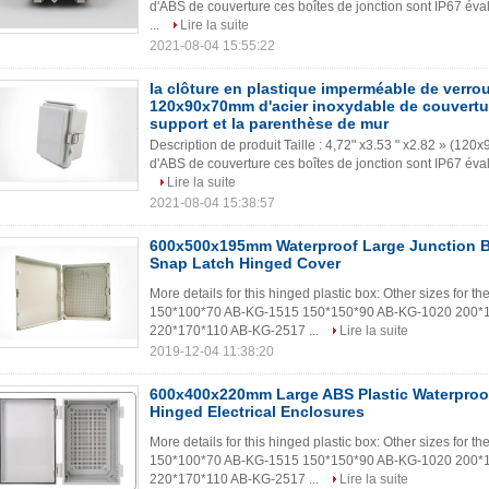
d'ABS de couverture ces boîtes de jonction sont IP67 évalu
...
Lire la suite
2021-08-04 15:55:22
la clôture en plastique imperméable de verrou
120x90x70mm d'acier inoxydable de couverture
support et la parenthèse de mur
Description de produit Taille : 4,72" x3.53 " x2.82 » (120
d'ABS de couverture ces boîtes de jonction sont IP67 évalué
Lire la suite
2021-08-04 15:38:57
600x500x195mm Waterproof Large Junction B
Snap Latch Hinged Cover
More details for this hinged plastic box: Other sizes for
150*100*70 AB-KG-1515 150*150*90 AB-KG-1020 200*
220*170*110 AB-KG-2517 ...
Lire la suite
2019-12-04 11:38:20
600x400x220mm Large ABS Plastic Waterproof
Hinged Electrical Enclosures
More details for this hinged plastic box: Other sizes for
150*100*70 AB-KG-1515 150*150*90 AB-KG-1020 200*
220*170*110 AB-KG-2517 ...
Lire la suite