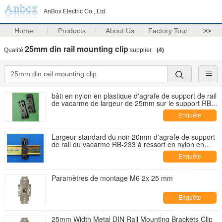
AnBox Electric Co., Ltd
Home
Products
About Us
Factory Tour
>>
25mm din rail mounting clip
Qualité
supplier.
(4)
bâti en nylon en plastique d'agrafe de support de rail
de vacarme de largeur de 25mm sur le support RB-
235 de rail de vacarme de 35mm
Enquête
maintenant
Largeur standard du noir 20mm d'agrafe de support
de rail du vacarme RB-233 à ressort en nylon en
plastique
Enquête
maintenant
Paramètres de montage M6 2x 25 mm
Enquête
maintenant
25mm Width Metal DIN Rail Mounting Brackets Clip