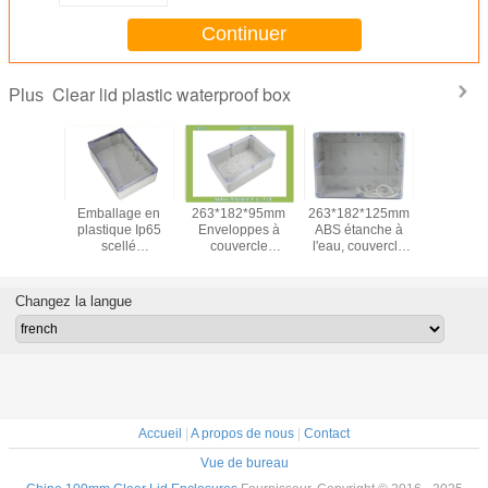
Continuer
Clear lid plastic waterproof box
Plus
appareils
Emballage en
263*182*95mm
263*182*125mm
65x50x
tection
plastique Ip65
Enveloppes à
ABS étanche à
Boîte de j
s risques
scellé
couvercle
l'eau, couvercle
extérieur
tilisation
263*182*60 mm
transparent
transparent
avec couv
areil de
avec couvercle
transparen
on contre
transparent
boîtier él
Changez la langue
es liés à
tion d'un
eil de
on contre
es liés à
tion d'un
eil de
on contre
Accueil
|
A propos de nous
|
Contact
isques
Vue de bureau