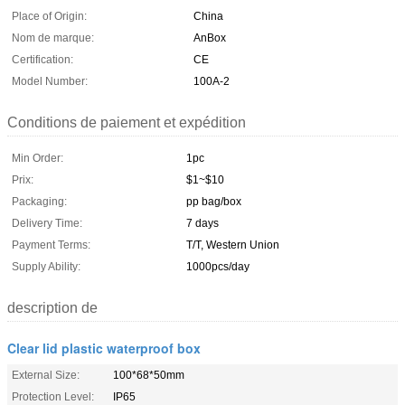
Place of Origin:
China
Nom de marque:
AnBox
Certification:
CE
Model Number:
100A-2
Conditions de paiement et expédition
Min Order:
1pc
Prix:
$1~$10
Packaging:
pp bag/box
Delivery Time:
7 days
Payment Terms:
T/T, Western Union
Supply Ability:
1000pcs/day
description de
Clear lid plastic waterproof box
External Size:
100*68*50mm
Protection Level:
IP65