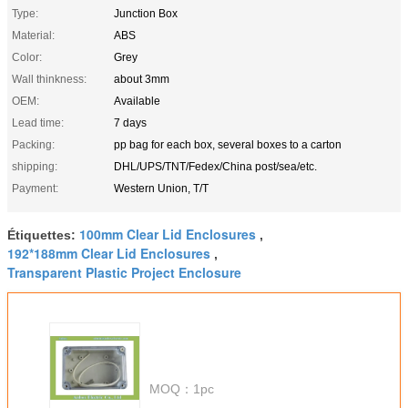
Type:
Junction Box
Material:
ABS
Color:
Grey
Wall thinkness:
about 3mm
OEM:
Available
Lead time:
7 days
Packing:
pp bag for each box, several boxes to a carton
shipping:
DHL/UPS/TNT/Fedex/China post/sea/etc.
Payment:
Western Union, T/T
100mm Clear Lid Enclosures
Étiquettes:
,
192*188mm Clear Lid Enclosures
,
Transparent Plastic Project Enclosure
MOQ：
1pc